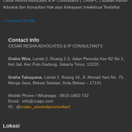
Cesar Resha Advocates & IP Consultants (“CRAIPC”) adalah Kantor
Advokat dan Konsultan Hak atas Kekayaan Intelektual Terdaftar.
Company Profile
Contact Info
CESAR RESHA ADVOCATES & IP CONSULTANTS
Graha Wira
, Lantai 2, Ruang 2.3, Jalan Pemuda Kav B2 No 1,
Kel Jati, Kec Pulo Gadung, Jakarta Timur, 13220.
Graha Tabayama
, Lantai 2, Ruang 16, Jl. Ahmad Yani No. 75,
Marga Jaya, Bekasi Selatan, Kota Bekasi – 17141.
Mobile Phone / Whatsapp : 0815-1662-732
Email : info@craipc.com
IG : @
craipc_advandipconsultant
Lokasi