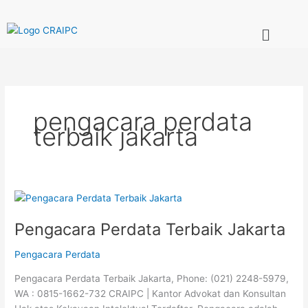
Skip
to
Menu
content
pengacara perdata
terbaik jakarta
Pengacara
Perdata
Pengacara Perdata Terbaik Jakarta
Terbaik
Jakarta
Pengacara Perdata
Pengacara Perdata Terbaik Jakarta, Phone: (021) 2248-5979,
WA : 0815-1662-732 CRAIPC | Kantor Advokat dan Konsultan